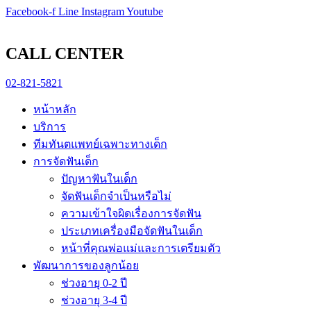
Skip
pin-up
Facebook-f
https://game-lucky-jet.com/
https://pin-up-aze.com/
mostbet kz
mosbet
Line
Instagram
Youtube
to
content
CALL CENTER
02-821-5821
หน้าหลัก
บริการ
ทีมทันตแพทย์เฉพาะทางเด็ก
การจัดฟันเด็ก
ปัญหาฟันในเด็ก
จัดฟันเด็กจำเป็นหรือไม่
ความเข้าใจผิดเรื่องการจัดฟัน
ประเภทเครื่องมือจัดฟันในเด็ก
หน้าที่คุณพ่อแม่และการเตรียมตัว
พัฒนาการของลูกน้อย
ช่วงอายุ 0-2 ปี
ช่วงอายุ 3-4 ปี