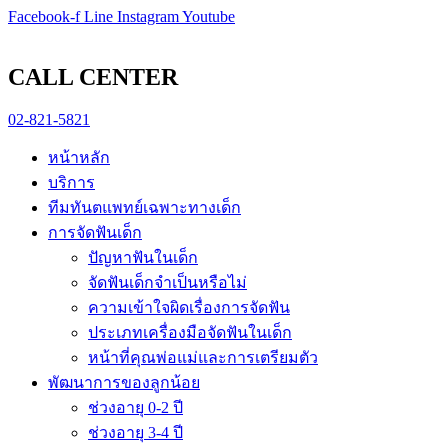
Skip
pin-up
Facebook-f
https://game-lucky-jet.com/
https://pin-up-aze.com/
mostbet kz
mosbet
Line
Instagram
Youtube
to
content
CALL CENTER
02-821-5821
หน้าหลัก
บริการ
ทีมทันตแพทย์เฉพาะทางเด็ก
การจัดฟันเด็ก
ปัญหาฟันในเด็ก
จัดฟันเด็กจำเป็นหรือไม่
ความเข้าใจผิดเรื่องการจัดฟัน
ประเภทเครื่องมือจัดฟันในเด็ก
หน้าที่คุณพ่อแม่และการเตรียมตัว
พัฒนาการของลูกน้อย
ช่วงอายุ 0-2 ปี
ช่วงอายุ 3-4 ปี