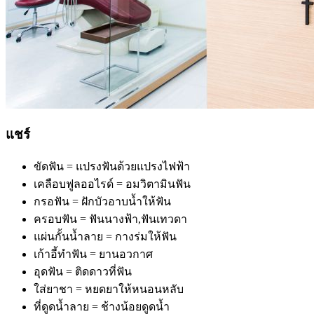
แชร์
ขัดฟัน = แปรงฟันด้วยแปรงไฟฟ้า
เคลือบฟูลออไรด์ = อมวิตามินฟัน
กรอฟัน = ฝักบัวอาบน้ำให้ฟัน
ครอบฟัน = ฟันนางฟ้า,ฟันเทวดา
แผ่นกั้นน้ำลาย = กางร่มให้ฟัน
เก้าอี้ทำฟัน = ยานอวกาศ
อุดฟัน = ติดดาวที่ฟัน
ใส่ยาชา = หยดยาให้หนอนหลับ
ที่ดูดน้ำลาย = ช้างน้อยดูดน้ำ