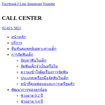
Skip
pin-up
Facebook-f
https://game-lucky-jet.com/
https://pin-up-aze.com/
mostbet kz
mosbet
Line
Instagram
Youtube
to
content
CALL CENTER
02-821-5821
หน้าหลัก
บริการ
ทีมทันตแพทย์เฉพาะทางเด็ก
การจัดฟันเด็ก
ปัญหาฟันในเด็ก
จัดฟันเด็กจำเป็นหรือไม่
ความเข้าใจผิดเรื่องการจัดฟัน
ประเภทเครื่องมือจัดฟันในเด็ก
หน้าที่คุณพ่อแม่และการเตรียมตัว
พัฒนาการของลูกน้อย
ช่วงอายุ 0-2 ปี
ช่วงอายุ 3-4 ปี