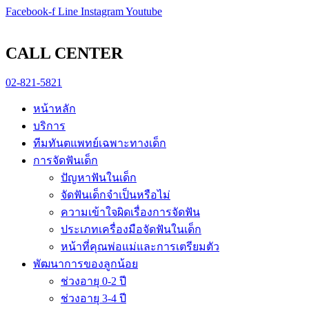
Skip
pin-up
Facebook-f
https://game-lucky-jet.com/
https://pin-up-aze.com/
mostbet kz
mosbet
Line
Instagram
Youtube
to
content
CALL CENTER
02-821-5821
หน้าหลัก
บริการ
ทีมทันตแพทย์เฉพาะทางเด็ก
การจัดฟันเด็ก
ปัญหาฟันในเด็ก
จัดฟันเด็กจำเป็นหรือไม่
ความเข้าใจผิดเรื่องการจัดฟัน
ประเภทเครื่องมือจัดฟันในเด็ก
หน้าที่คุณพ่อแม่และการเตรียมตัว
พัฒนาการของลูกน้อย
ช่วงอายุ 0-2 ปี
ช่วงอายุ 3-4 ปี