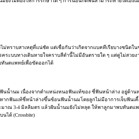
ยังไม่ต้องให้การรักษาใด ๆ การนอนกัดฟันสามารถหายได้เองเมื่อเด
ม่ทราบสาเหตุที่แน่ชัด แต่เชื่อกันว่าเกิดจากแบคทีเรียบางชนิดในช
ระบบทางเดินหายใจคราบสีดำนี้ไม่มีอันตรายใด ๆ แต่ดูไม่สวยงาม 
พบทันตแพทย์เพื่อขัดออกได้
ันน้ำนม เนื่องจากตำแหน่งหนอฟันแท้ของ ซี่ฟันหน้าล่าง อยู่ด้านหล
ากฟันแท้ซี่หน้าล่างขึ้นซ้อนฟันน้ำนมโดยลูกไม่มีอาการเจ็บฟันเคี
าณ 3-4 มิลลิมตร แล้วฝันน้ำนมยังไม่หลุด ให้พาลูกมาพบทันตแพทย์
นได้ (Crossbite)