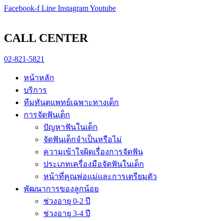
Skip
pin-up
Facebook-f
https://game-lucky-jet.com/
https://pin-up-aze.com/
mostbet kz
mosbet
Line
Instagram
Youtube
to
content
CALL CENTER
02-821-5821
หน้าหลัก
บริการ
ทีมทันตแพทย์เฉพาะทางเด็ก
การจัดฟันเด็ก
ปัญหาฟันในเด็ก
จัดฟันเด็กจำเป็นหรือไม่
ความเข้าใจผิดเรื่องการจัดฟัน
ประเภทเครื่องมือจัดฟันในเด็ก
หน้าที่คุณพ่อแม่และการเตรียมตัว
พัฒนาการของลูกน้อย
ช่วงอายุ 0-2 ปี
ช่วงอายุ 3-4 ปี